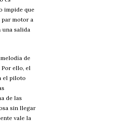
no impide que
l par motor a
 una salida
 melodía de
Por ello, el
 el piloto
as
a de las
sa sin llegar
mente vale la