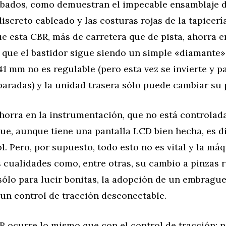
cabados, como demuestran el impecable ensamblaje d
 discreto cableado y las costuras rojas de la tapicerí
 esta CBR, más de carretera que de pista, ahorra e
que el bastidor sigue siendo un simple «diamante» 
41 mm no es regulable (pero esta vez se invierte y p
aradas) y la unidad trasera sólo puede cambiar su 
orra en la instrumentación, que no está controlada
, aunque tiene una pantalla LCD bien hecha, es dif
sol. Pero, por supuesto, todo esto no es vital y la m
 cualidades como, entre otras, su cambio a pinzas r
sólo para lucir bonitas, la adopción de un embrague 
un control de tracción desconectable.
R ocurre lo mismo que con el control de tracción: n