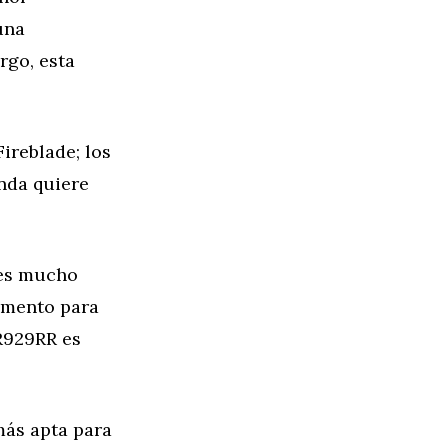
una
rgo, esta
ireblade; los
onda quiere
 es mucho
imento para
R929RR es
 más apta para