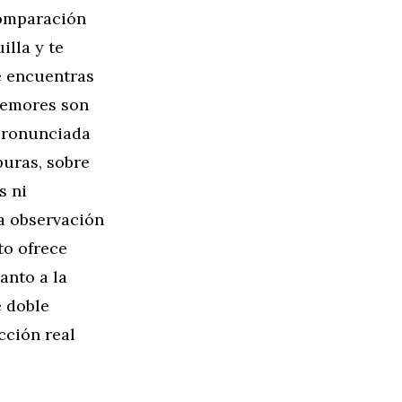
comparación
illa y te
e encuentras
 temores son
 pronunciada
puras, sobre
s ni
la observación
to ofrece
anto a la
e doble
cción real