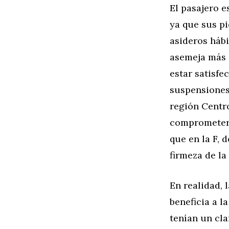
El pasajero 
ya que sus p
asideros hábi
asemeja más 
estar satisfe
suspensiones,
región Centro
comprometer 
que en la F, 
firmeza de la
En realidad, 
beneficia a l
tenían un cla