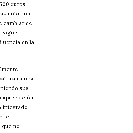
 500 euros,
asiento, una
te cambiar de
, sigue
fluencia en la
almente
vatura es una
eniendo sus
u apreciación
n integrado,
o le
l que no