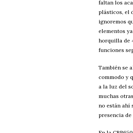
faltan los a
plásticos, el
ignoremos que
elementos ya 
horquilla de 
funciones sep
También se ah
commodo y que
a la luz del 
muchas otras
no están ahí 
presencia de 
En la CBR650