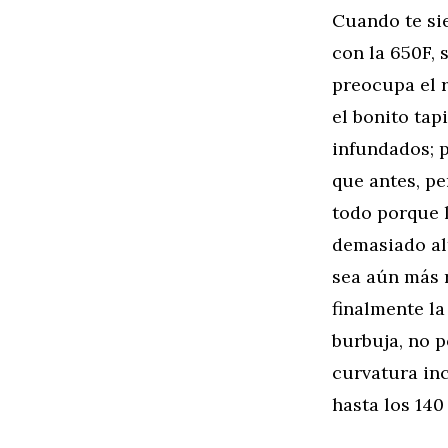
Cuando te si
con la 650F, 
preocupa el 
el bonito ta
infundados; 
que antes, p
todo porque l
demasiado alt
sea aún más r
finalmente la
burbuja, no 
curvatura inc
hasta los 14