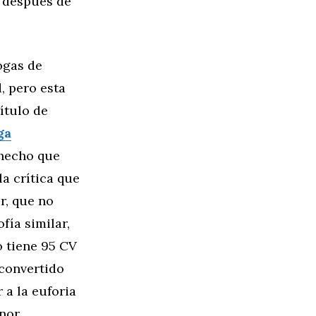
Y después de
ogas de
, pero esta
ítulo de
ga
 hecho que
la crítica que
r, que no
fía similar,
o tiene 95 CV
 convertido
 a la euforia
enor