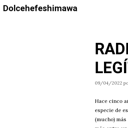
Saltar
Dolcehefeshimawa
al
contenido
RAD
LEG
09/04/2022
p
Hace cinco a
especie de e
(mucho) más c