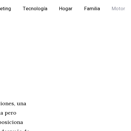
eting
Tecnología
Hogar
Familia
Motor
siones, una
da pero
posiciona