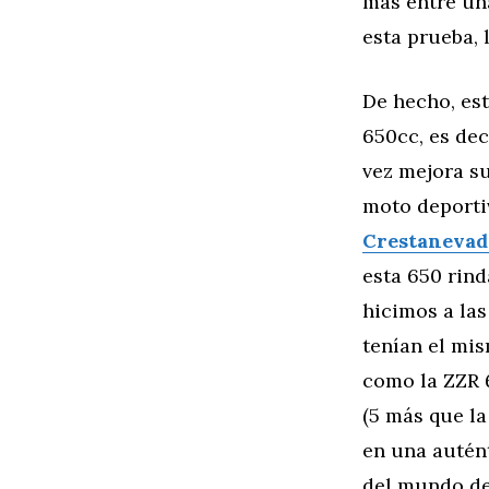
más entre una
esta prueba, 
De hecho, es
650cc, es dec
vez mejora su
moto deporti
Crestanevad
esta 650 rind
hicimos a las
tenían el mis
como la ZZR 
(5 más que l
en una autént
del mundo de