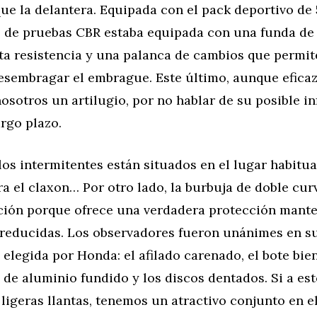
que la delantera. Equipada con el pack deportivo de
 de pruebas CBR estaba equipada con una funda de 
lta resistencia y una palanca de cambios que permi
esembragar el embrague. Este último, aunque eficaz
osotros un artilugio, por no hablar de su posible in
argo plazo.
os intermitentes están situados en el lugar habitu
a el claxon… Por otro lado, la burbuja de doble cur
ción porque ofrece una verdadera protección mant
reducidas. Los observadores fueron unánimes en s
a elegida por Honda: el afilado carenado, el bote bie
 de aluminio fundido y los discos dentados. Si a est
igeras llantas, tenemos un atractivo conjunto en e