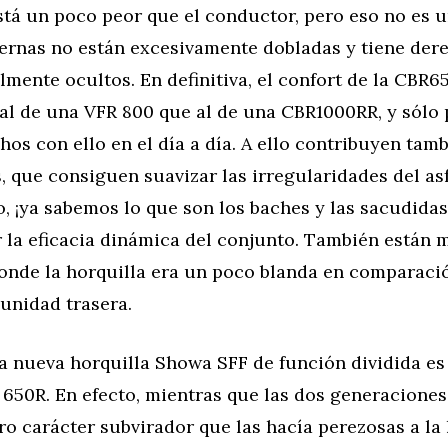
está un poco peor que el conductor, pero eso no es 
iernas no están excesivamente dobladas y tiene der
lmente ocultos. En definitiva, el confort de la CBR6
al de una VFR 800 que al de una CBR1000RR, y sól
chos con ello en el día a día. A ello contribuyen tamb
 que consiguen suavizar las irregularidades del asfa
, ¡ya sabemos lo que son los baches y las sacudidas!
la eficacia dinámica del conjunto. También están m
donde la horquilla era un poco blanda en comparaci
 unidad trasera.
la nueva horquilla Showa SFF de función dividida es
a 650R. En efecto, mientras que las dos generaciones
ro carácter subvirador que las hacía perezosas a la