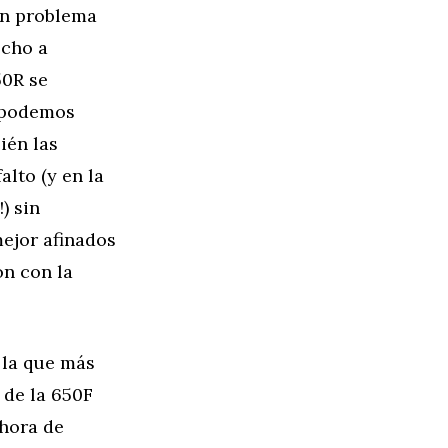
un problema
echo a
50R se
o podemos
ién las
lto (y en la
) sin
ejor afinados
ón con la
 la que más
 de la 650F
 hora de