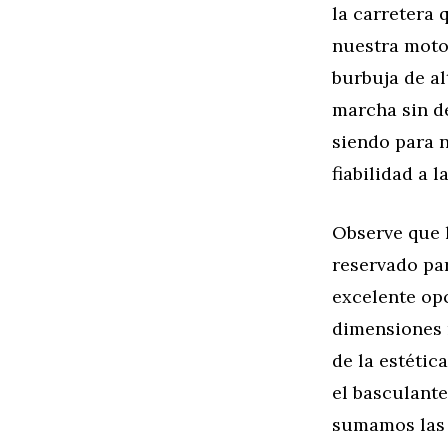
la carretera 
nuestra moto
burbuja de a
marcha sin d
siendo para n
fiabilidad a l
Observe que l
reservado par
excelente op
dimensiones 
de la estétic
el basculante
sumamos las l