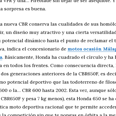
 VFR y una… Fireblade sin dejar de ser asequible. 
la sorpresa es buena.
ta nueva CBR conserva las cualidades de sus homól
ir, un diseño muy atractivo y una cierta versatilidad
 potencial dinámico hasta el punto de reclamar el t
va, indica el concesionario de
motos ocasión Mála
a
. Básicamente, Honda ha cuadrado el círculo y ha
a en todos los frentes. Como consecuencia directa, 
 dos generaciones anteriores de la CBR650F, es deci
mo potencial deportivo que las todoterreno de filoso
600 o la… CBR 600 hasta 2002. Esta vez, aunque sól
a CBR650F y pesa 7 kg menos), esta Honda 650 se ha
ica moto deportiva racional que te permite acceder
 la competición sin que te pongas en órbita a la m