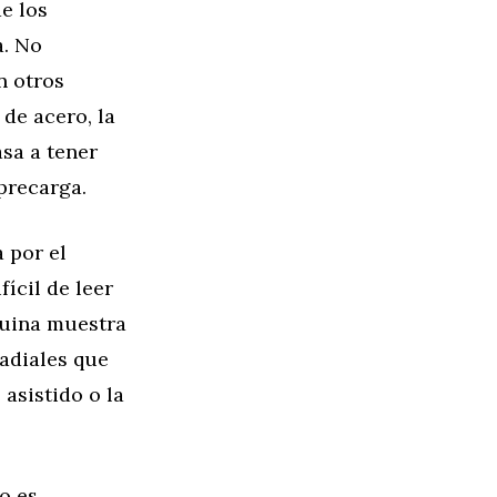
e los
a. No
n otros
de acero, la
asa a tener
precarga.
 por el
ícil de leer
áquina muestra
adiales que
asistido o la
o es