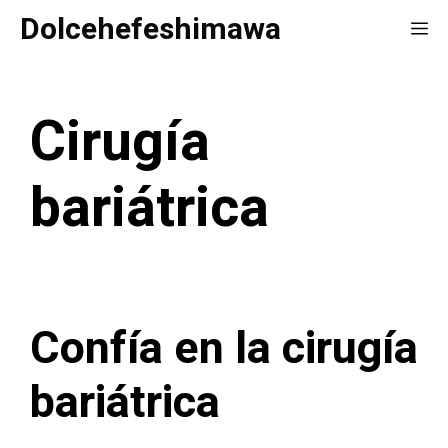
Saltar
Dolcehefeshimawa
Me
al
contenido
Cirugía
bariátrica
Confía en la cirugía
bariátrica